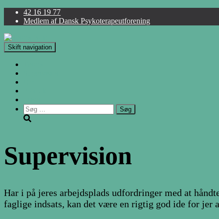
42 16 19 77
Medlem af Dansk Psykoterapeutforening
Skift navigation
Terapi
Supervision
Om
Kontakt
Priser
Søg
efter:
Supervision
Har i på jeres arbejdsplads udfordringer med at håndte
faglige indsats, kan det være en rigtig god ide for jer 