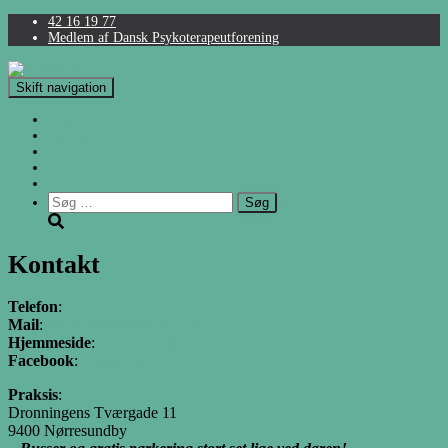
42 16 19 77
Medlem af Dansk Psykoterapeutforening
Skift navigation
Terapi
Supervision
Om
Kontakt
Priser
Søg
efter:
Kontakt
Telefon
:
42 16 19 77
Mail
:
larsbr.christensen@gmail.com
Hjemmeside
:
www.terapinord.dk
Facebook
:
TerapiNord
Praksis
:
Dronningens Tværgade 11
9400 Nørresundby