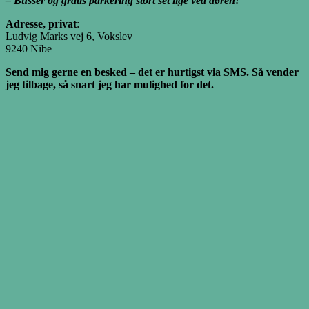
– Busser og gratis parkering stort set lige ved døren!
Adresse, privat
:
Ludvig Marks vej 6, Vokslev
9240 Nibe
Send mig gerne en besked – det er hurtigst via SMS. Så vender
jeg tilbage, så snart jeg har mulighed for det.