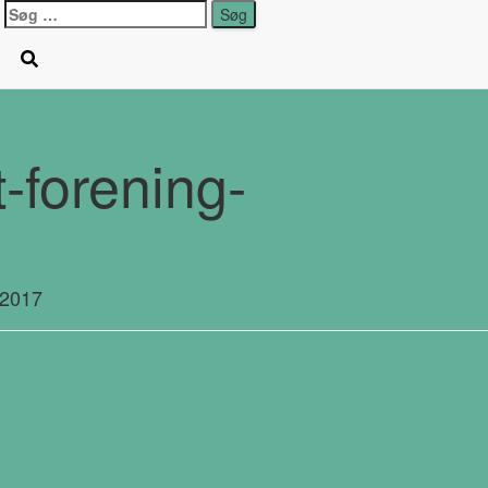
Søg
efter:
-forening-
 2017