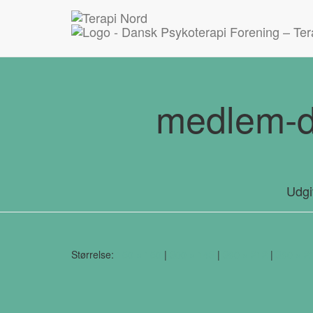
42 16 19 77
Medlem af Dansk Psykoterapeutforening
medlem-da
Udgi
Størrelse:
150 × 150
|
300 × 143
|
360 × 212
|
360 × 2