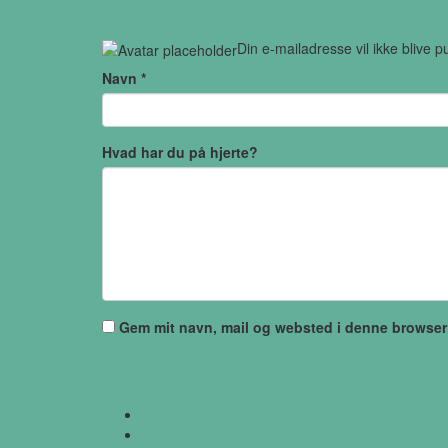
Din e-mailadresse vil ikke blive pu
Navn
*
Hvad har du på hjerte?
Gem mit navn, mail og websted i denne browser
Terapi
Supervision