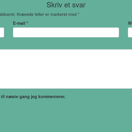
Skriv et svar
bliceret.
Krævede felter er markeret med
*
E-mail
*
W
 til næste gang jeg kommenterer.