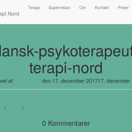
Terapi
Supervision
Om
Kontakt
Priser
nsk-psykoterapeut
terapi-nord
vet af
den
17. december 2017
17. december
terapinord
12
|
50 × 50
|
445 × 212
0 Kommentarer